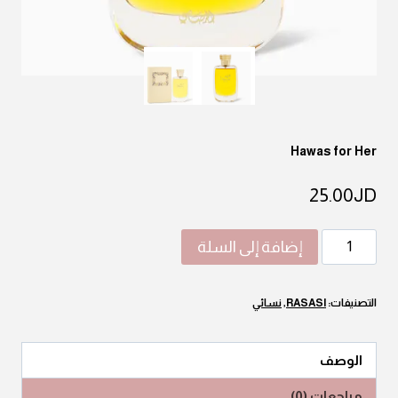
Hawas for Her
25.00
JD
كمية
إضافة إلى السلة
Hawas
for
التصنيفات:
RASASI
,
نسائي
Her
الوصف
مراجعات (0)