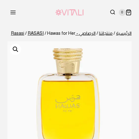
لتجاوز
لى
0
لمحتوى
الرئيسية
/
منتجاتنا
/
الرصاصي - Rasasi
Hawas for Her
/
RASASI
/