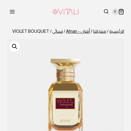
لتجاوز
لى
0
لمحتوى
الرئيسية
/
منتجاتنا
/
أفنان - Afnan
/
نسائي
/
VIOLET BOUQUET