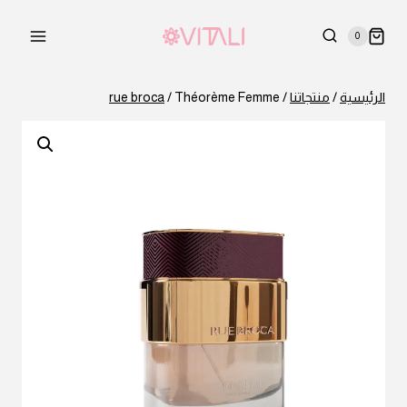
لتجاوز
لى
0
لمحتوى
الرئيسية
/
منتجاتنا
/
Théorème Femme
/
rue broca