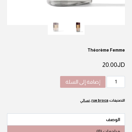
Théorème Femme
20.00
JD
كمية
إضافة إلى السلة
Théorème
Femme
التصنيفات:
rue broca
,
نسائي
الوصف
مراجعات (0)