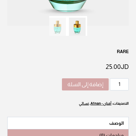
RARE
25.00
JD
كمية
إضافة إلى السلة
RARE
التصنيفات:
أفنان - Afnan
,
نسائي
الوصف
مراجعات (0)