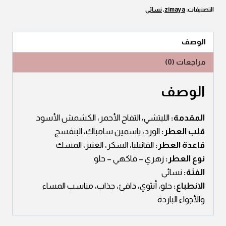
التصنيفات:
zimaya
,
نسائي
الوصف
مراجعات (0)
الوصف
المقدمة:
الليتشي، التفاح الأحمر، الكشمش الأسود
قلب العطر:
الورد، ياسمين سامباك، البنفسج
قاعدة العطر:
الفانيليا، السكر، العنبر، المسك
نوع العطر:
زهري – فاكهي – حلو
الفئة:
نسائي
الانطباع:
حلو، أنثوي، دافئ، جذاب، مناسب المساء
والأجواء الباردة