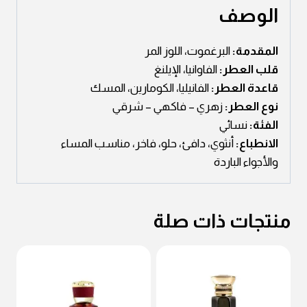
الوصف
المقدمة:
البرغموت، اللوز المر
قلب العطر:
الفاوانيا، الإيلنغ
قاعدة العطر:
الفانيليا، الكومارين، المسك
نوع العطر:
زهري – فاكهي – شرقي
الفئة:
نسائي
الانطباع:
أنثوي، دافئ، حلو، فاخر، مناسب المساء
والأجواء الباردة
منتجات ذات صلة