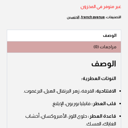
الأصلي
الحالي
غير متوفر في المخزون
هو:
هو:
التصنيفات:
french avenue
,
الجنسين
JD30.00.
JD35.00.
الوصف
مراجعات (0)
الوصف
النوتات العطرية:
الافتتاحية:
القرفة، زهر البرتقال، الهيل، البرغموت.
قلب العطر:
فانيليا بوربون، الإيلنغ.
قاعدة العطر:
حلوى اللوز، الأمبروكسان، أخشاب
الغاياك، المسك.