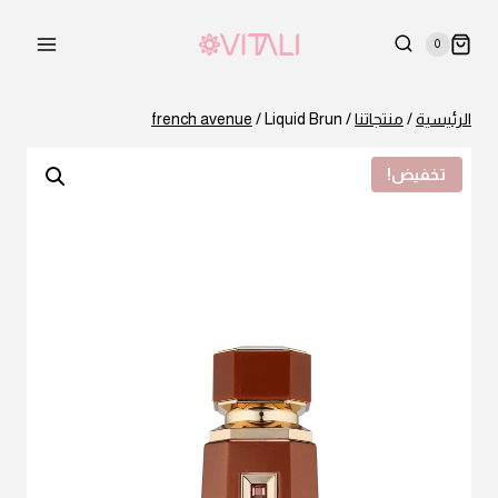
لتجاوز
لى
0
لمحتوى
الرئيسية
/
منتجاتنا
/
Liquid Brun
/
french avenue
تخفيض!