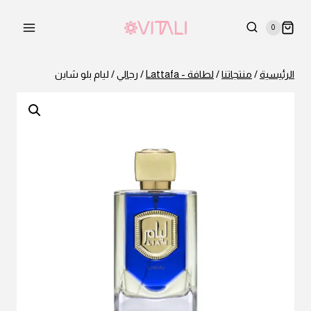
لتجاوز
لى
0
لمحتوى
الرئيسية
/
منتجاتنا
/
لطافة - Lattafa
/
رجالي
/
ليام بلو شاين