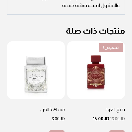
والبتشول لمسة نهائية حسية.
منتجات ذات صلة
تخفيض!
بديع العود
مسك خالص
السعر
السعر
8.00
JD
15.00
JD
18.00
JD
الأصلي
الحالي
هو:
هو: