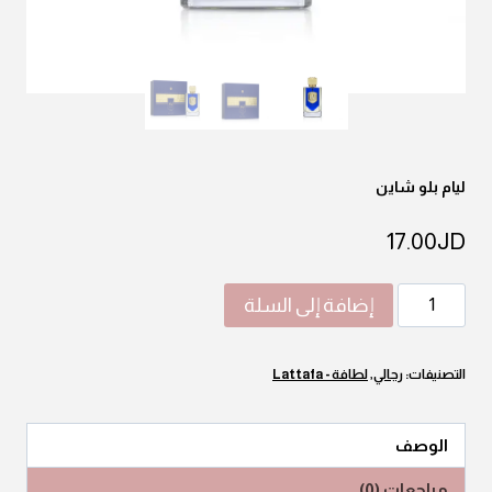
ليام بلو شاين
17.00
JD
كمية
إضافة إلى السلة
ليام
بلو
التصنيفات:
رجالي
,
لطافة - Lattafa
شاين
الوصف
مراجعات (0)