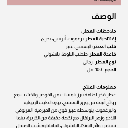
الوصف
ملاحظات العطر:
إفتتاحية العطر
: برغموت، أيريس، بحري
قلب العطر
: البنفسج، عنبر
قاعدة العطر
: طحلب البلوط، باتشولي
نوع العطر
: رجالي
الحجم
: 100 مل
معلومات المنتج:
عطر فخر لطافة يبرز بلمسات من الفوجير والخشب مع
روائح أنيقة من ورق البنفسج، جوزة الطيب الرجولية
والبرغموت. يتوسطه عبير قوي من الميرمية، الغرنوقي
اللاذع وزهر البرتقال مع نكهة دقيقة من الكزبرة، بينما
تستمر روائح التونكا، الباتشولي، الفانيليا وخشب الصندل