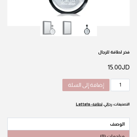
فخر لطافة للرجال
15.00
JD
كمية
إضافة إلى السلة
فخر
لطافة
التصنيفات:
رجالي
,
لطافة - Lattafa
للرجال
الوصف
مراجعات (0)