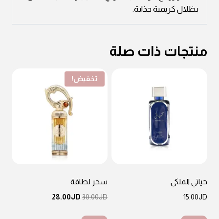
بظلال كريمية جذابة.
منتجات ذات صلة
تخفيض!
حياتي الملكي
سحر لطافة
السعر
السعر
28.00
JD
30.00
JD
15.00
JD
الأصلي
الحالي
هو:
هو: