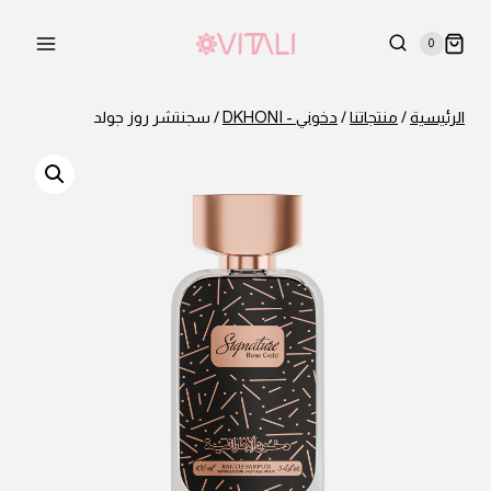
لتجاوز
لى
0
لمحتوى
الرئيسية
/
منتجاتنا
/
دخوني - DKHONI
/
سجنتشر روز جولد