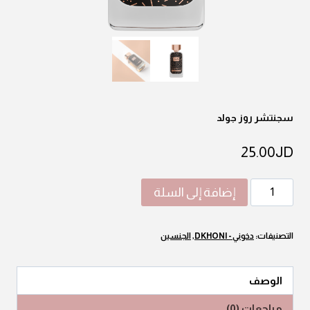
سجنتشر روز جولد
25.00
JD
كمية
إضافة إلى السلة
سجنتشر
روز
التصنيفات:
دخوني - DKHONI
,
الجنسين
جولد
الوصف
مراجعات (0)