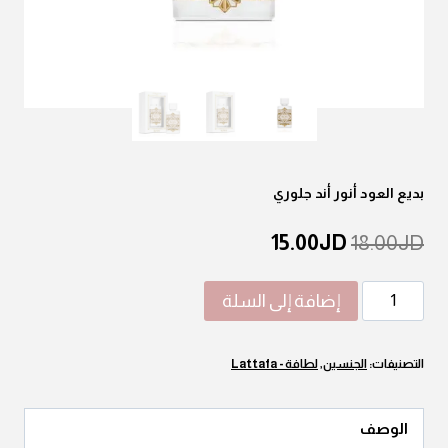
بديع العود أنور أند جلوري
السعر
السعر
15.00
JD
18.00
JD
الأصلي
الحالي
كمية
إضافة إلى السلة
هو:
هو:
بديع
JD15.00.
JD18.00.
العود
التصنيفات:
الجنسين
,
لطافة - Lattafa
أنور
أند
جلوري
الوصف