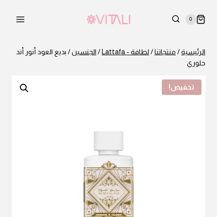
لتجاوز
لى
0
لمحتوى
الرئيسية
/
منتجاتنا
/
لطافة - Lattafa
/
الجنسين
/
بديع العود أنور أند
جلوري
تخفيض!